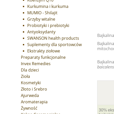
Koenzym Q10
Kurkumina i kurkuma
MUMIO - Shilajit
Grzyby witalne
Probiotyki i prebiotyki
Antyoksydanty
Bajkalin
SWANSON health products
Bajkalin
Suplementy dla sportowców
mitochon
Ekstrakty ziołowe
Preparaty funkcjonalne
Bajkalin
Invex Remedies
baicalens
Dla dzieci
Zioła
Kosmetyki
Złoto i Srebro
Ajurweda
Aromaterapia
Żywność
30% ekst