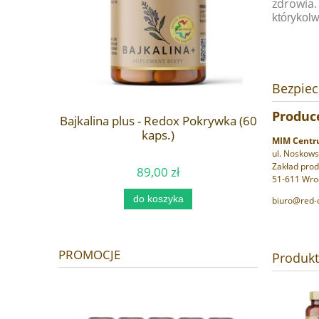
zdrowia.
którykolw
Bezpie
Delbet -
Produc
hlorek
Bajkalina plus - Redox Pokrywka (60
)
kaps.)
MIM Centr
ul. Noskows
Zakład prod
89,00 zł
51-611 Wroc
Ce
do koszyka
biuro@red-o
PROMOCJE
Produk