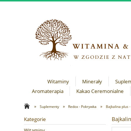
Witaminy
Minerały
Suple
Aromaterapia
Kakao Ceremonialne
»
»
»
Suplementy
Redox - Pokrywka
Bajkalina plus 
Bajkali
Kategorie
Witaminy