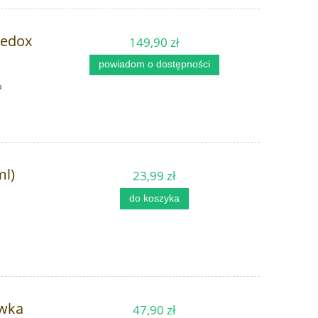
Redox
149,90 zł
powiadom o dostępności
a
ml)
23,99 zł
do koszyka
ywka
47,90 zł