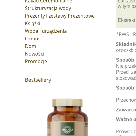
Kakao Ceremonialne
bajkalsk
w tym ba
Strukturyzacja wody
Prezenty i zestawy Prezentowe
Ekstrakt
Książki
Woda i urządzenia
*
RWS
- 
Ormus
Składnik
Dom
otoczki:
Nowości
Sposób 
Promocje
Nie przek
Przed za
stosować
Bestsellery
Sposób 
Przechow
Zawarto
Ważne 
Prowadze