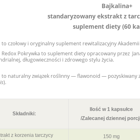
Bajkalina+
standaryzowany ekstrakt z tarc
suplement diety
(60 k
a to czołowy i oryginalny suplement rewitalizacyjny Akademi
a Redox Pokrywka to suplement diety opracowany przez J
drialnej, długowieczności i zdrowego stylu życia.
a to naturalny związek roślinny — flawonoid — pozyskiwany z 
is
).
Ilość w 1 kapsułce
Składniki:
/Zalecanej dziennej porcji
rakt z korzenia tarczycy
150 mg