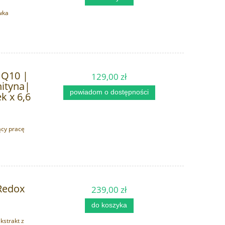
wka
 Q10 |
129,00 zł
nityna|
powiadom o dostępności
k x 6,6
ący pracę
Redox
239,00 zł
do koszyka
kstrakt z