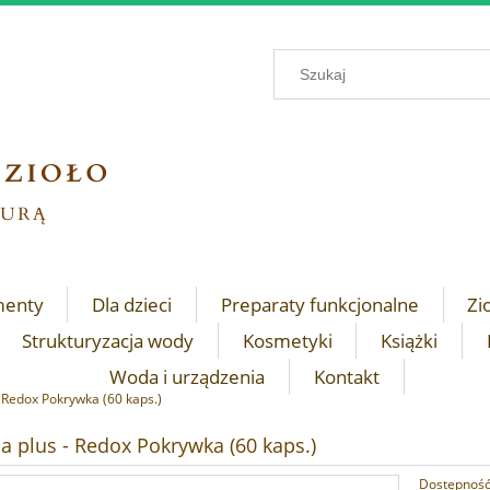
menty
Dla dzieci
Preparaty funkcjonalne
Zi
Strukturyzacja wody
Kosmetyki
Książki
Woda i urządzenia
Kontakt
- Redox Pokrywka (60 kaps.)
na plus - Redox Pokrywka (60 kaps.)
Dostępność