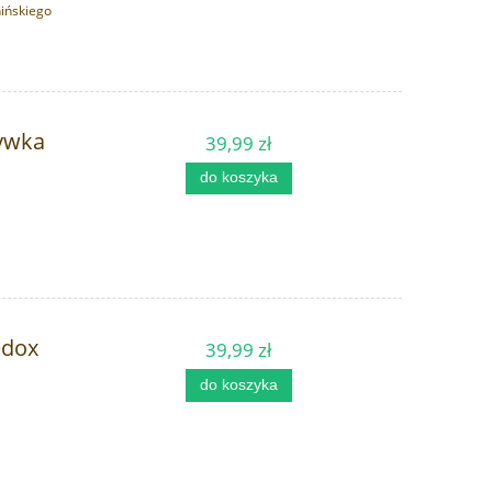
hińskiego
rywka
39,99 zł
do koszyka
edox
39,99 zł
do koszyka