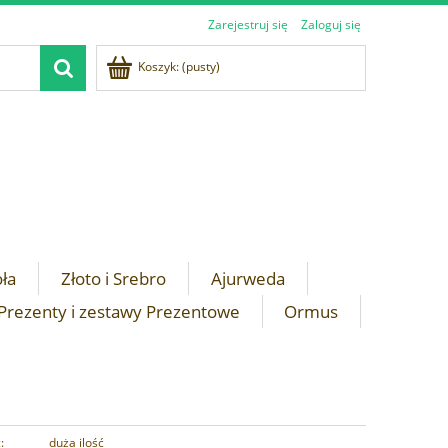
Zarejestruj się
Zaloguj się
Koszyk:
(pusty)
oła
Złoto i Srebro
Ajurweda
Prezenty i zestawy Prezentowe
Ormus
:
duża ilość