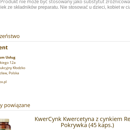
 Produkt nie może być stosowany jako substytut zróżnicowa
iek ze składników preparatu. Nie stosować u dzieci, kobiet w ciąż
czeństwo
 chlorek magnezu DUŻA
ent
Sól Ojca Beno - Magnez chlorek
PORCJA - 10 szt
Redox Pokrywka (80g)
um Usług
kiego 12a
389,90 zł
ukcyjny Kłodzko
39,99 zł
ław, Polska
na regularna:
399,90 zł
do koszyka
x.pl
do koszyka
ty powiązane
KwerCynk Kwercetyna z cynkiem R
Pokrywka (45 kaps.)