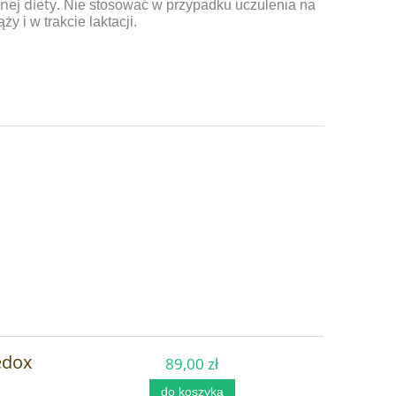
nej diety.
Nie stosować w przypadku uczulenia na
y i w trakcie laktacji.
 -
Karafka Alladin Gold (1,3l.) + 2 x
Minerały Schin
Mythos Gold
Schindele) (40
Schindele's
409,00 zł
129,
do koszyka
do ko
edox
89,00 zł
do koszyka