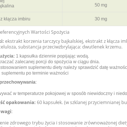
iej
50 mg
jkalina
 z kłącza imbiru
30 mg
Referencyjnych Wartości Spożycia
i:
ekstrakt korzenia tarczycy bajkalskiej, ekstrakt z kłącza 
 celuloza, substancja przeciwzbrylająca: dwutlenek krzemu.
użycia:
1 kapsułka dziennie
popijając wodą.
raczać zalecanej porcji do spożycia w ciągu dnia.
stosowaniem suplementu diety należy sprawdzić datę ważności
 suplementu po terminie ważności
przechowywania
:
ywać w temperaturze pokojowej w sposób niewidoczny i niedos
ść opakowania:
60 kapsułek. (w szklanej przyciemnianej bu
uwagi
:
nie zdrowego trybu życia i stosowanie zrównoważonej diet