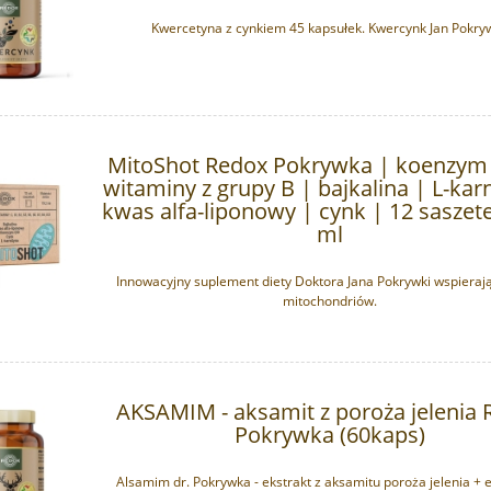
Kwercetyna z cynkiem 45 kapsułek. Kwercynk Jan Pokry
MitoShot Redox Pokrywka | koenzym
witaminy z grupy B | bajkalina | L-kar
kwas alfa-liponowy | cynk | 12 saszete
ml
Innowacyjny suplement diety Doktora Jana Pokrywki wspieraj
mitochondriów.
AKSAMIM - aksamit z poroża jelenia 
Pokrywka (60kaps)
Alsamim dr. Pokrywka - ekstrakt z aksamitu poroża jelenia + e