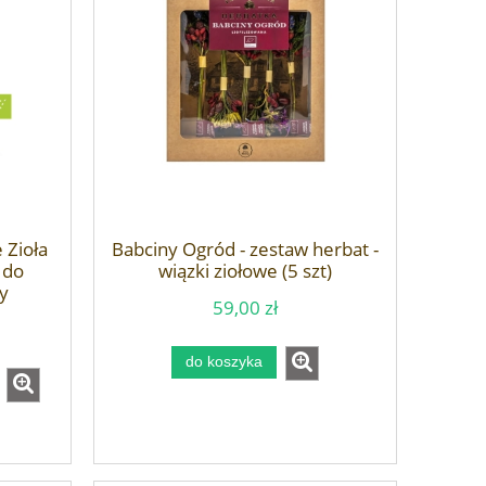
 Zioła
Babciny Ogród - zestaw herbat -
 do
wiązki ziołowe (5 szt)
y
59,00 zł
do koszyka