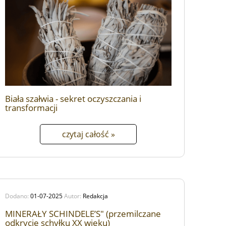
Biała szałwia - sekret oczyszczania i
transformacji
czytaj całość »
Dodano:
01-07-2025
Autor:
Redakcja
MINERAŁY SCHINDELE’S" (przemilczane
odkrycie schyłku XX wieku)