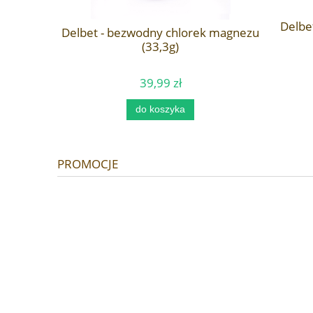
Delbe
krywka (60
Delbet - bezwodny chlorek magnezu
(33,3g)
39,99 zł
do koszyka
PROMOCJE