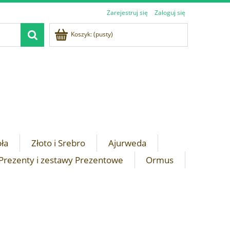
Zarejestruj się
Zaloguj się
Koszyk:
(pusty)
oła
Złoto i Srebro
Ajurweda
Prezenty i zestawy Prezentowe
Ormus