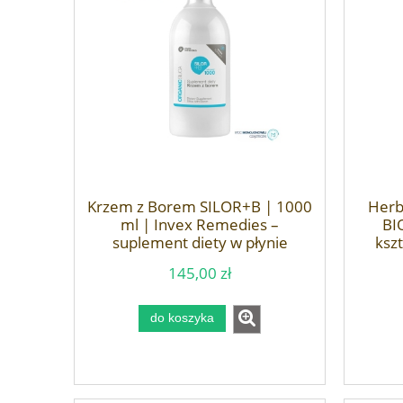
Krzem z Borem SILOR+B | 1000
Herb
ml | Invex Remedies –
BIO
suplement diety w płynie
kszt
145,00 zł
do koszyka