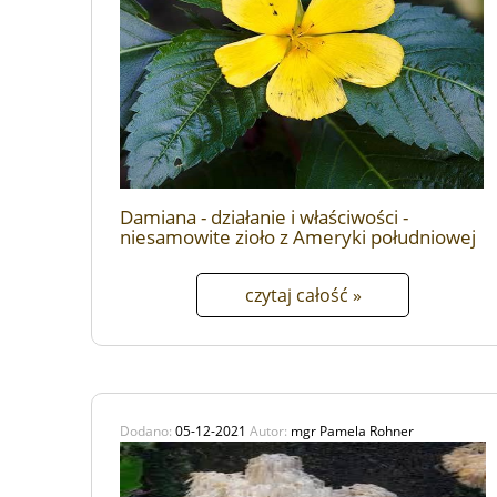
Damiana - działanie i właściwości -
niesamowite zioło z Ameryki południowej
czytaj całość »
Dodano:
05-12-2021
Autor:
mgr Pamela Rohner