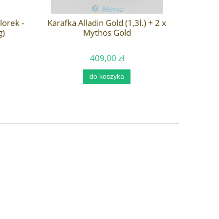
lorek -
Karafka Alladin Gold (1,3l.) + 2 x
Miner
g)
Mythos Gold
Schin
Sc
409,00 zł
do koszyka