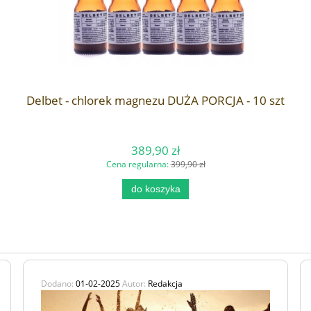
Delbet - chlorek magnezu DUŻA PORCJA - 10 szt
389,90 zł
Cena regularna:
399,90 zł
do koszyka
Dodano:
01-02-2025
Autor:
Redakcja