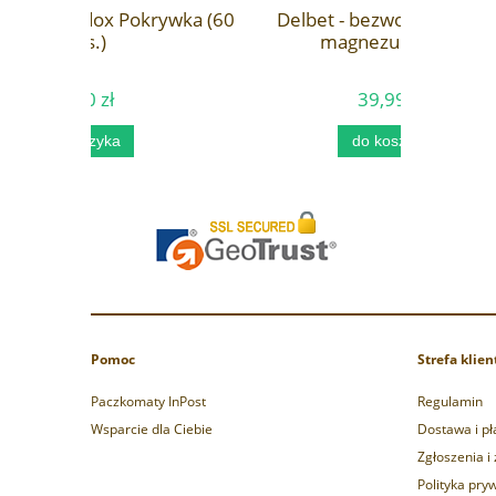
Delbet -
okrywka (60
Delbet - bezwodny chlorek
magnezu (33,3g)
39,99 zł
Ce
do koszyka
Pomoc
Strefa klien
Paczkomaty InPost
Regulamin
Wsparcie dla Ciebie
Dostawa i pł
Zgłoszenia i
Polityka pry