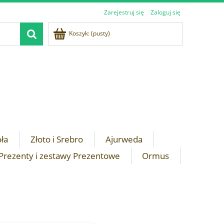
Zarejestruj się
Zaloguj się
Koszyk:
(pusty)
oła
Złoto i Srebro
Ajurweda
Prezenty i zestawy Prezentowe
Ormus