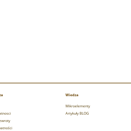
 chlorek magnezu DUŻA
Sól Ojca Beno - Magnez chlorek
PORCJA - 10 szt
Redox Pokrywka (80g)
389,90 zł
39,99 zł
na regularna:
399,90 zł
do koszyka
do koszyka
ta
Wiedza
Mikroelementy
atnosci
Artykuły BLOG
 zwroty
watności