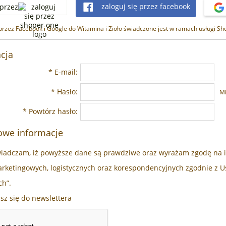
zaloguj się przez facebook
 przez
rzez Facebook i Google do Witamina i Zioło świadczone jest w ramach usługi S
acja
*
E-mail:
*
Hasło:
M
*
Powtórz hasło:
owe informacje
iadczam, iż powyższe dane są prawdziwe oraz wyrażam zgodę na ic
arketingowych, logistycznych oraz korespondencyjnych zgodnie z U
h”.
sz się do newslettera