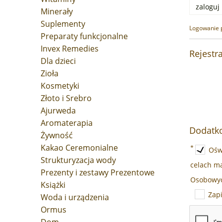
zaloguj
Minerały
Suplementy
Logowanie p
Preparaty funkcjonalne
Invex Remedies
Rejestr
Dla dzieci
Zioła
Kosmetyki
Złoto i Srebro
Ajurweda
Aromaterapia
Dodatk
Żywność
Kakao Ceremonialne
*
Ośw
Strukturyzacja wody
celach m
Prezenty i zestawy Prezentowe
Osobowyc
Książki
Zapi
Woda i urządzenia
Ormus