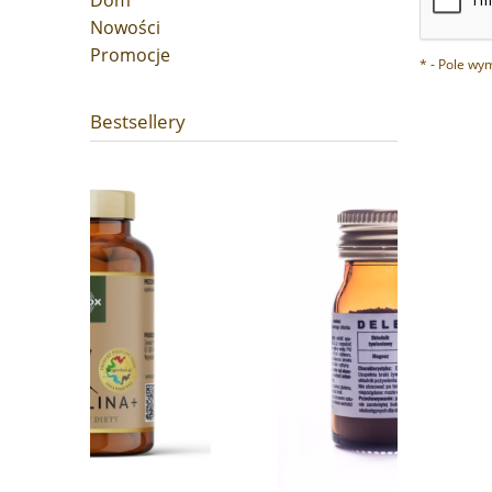
Dom
Nowości
Promocje
*
- Pole wy
Bestsellery