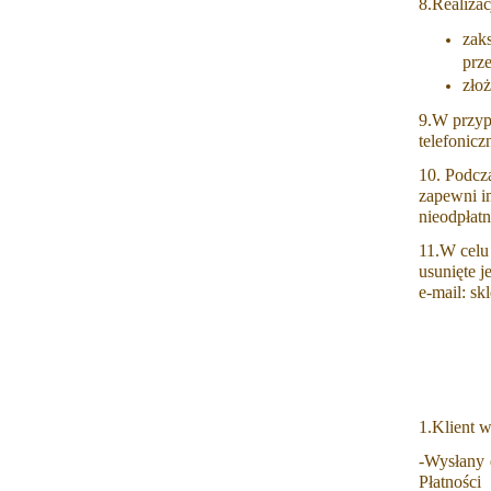
8.Realizac
zak
prze
zło
9.W przyp
telefonicz
10. Podcz
zapewni im
nieodpłatn
11.W celu
usunięte 
e-mail: sk
1.Klient 
-Wysłany 
Płatności