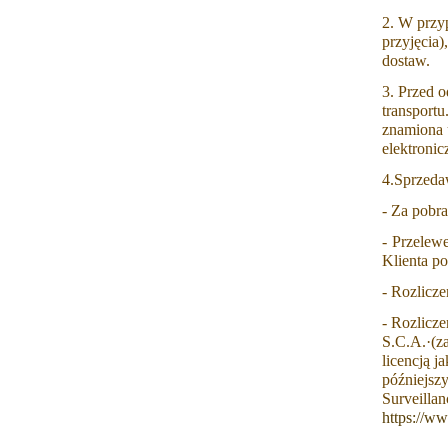
2. W przy
przyjęcia
dostaw.
3. Przed 
transport
znamiona 
elektronic
4.Sprzeda
- Za pobr
- Przelew
Klienta p
- Rozlicze
- Rozlicze
S.C.A.·(z
licencją j
późniejsz
Surveilla
https://w