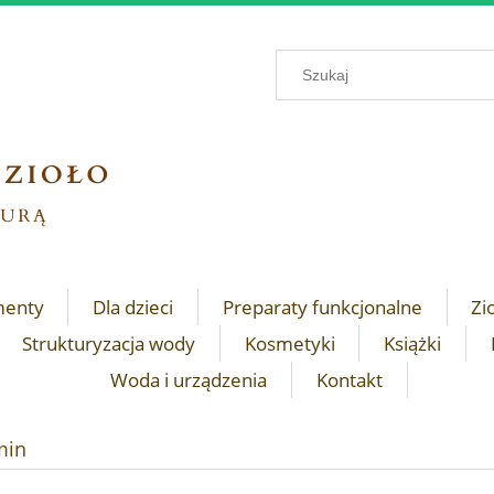
menty
Dla dzieci
Preparaty funkcjonalne
Zi
Strukturyzacja wody
Kosmetyki
Książki
Woda i urządzenia
Kontakt
min