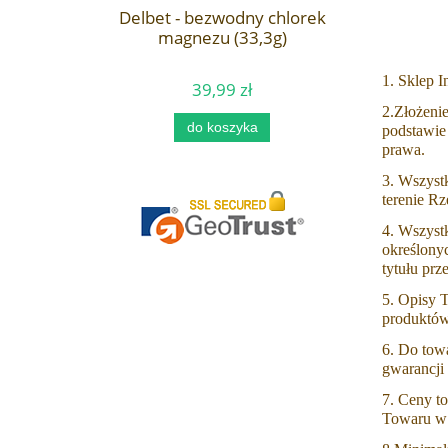
Delbet -
okrywka (60
Delbet - bezwodny chlorek
magnezu (33,3g)
1. Sklep 
39,99 zł
Ce
2.Złożeni
do koszyka
podstawie
prawa.
3. Wszyst
terenie R
4. Wszyst
określony
tytułu prz
5. Opisy 
produktów
6. Do tow
gwarancji
7. Ceny t
Towaru w 