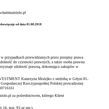
itaminaiziolo.pl
obowiązuje od dnia 01.08.2018
a w przypadkach przewidzianych przez przepisy prawa
zdolność do czynności prawnych, a także osoba prawna
a przyznaje zdolność prawną, dokonująca zakupów w
INVESTMENT Katarzyna Możejko z siedzibą w Gdyni 81-
ci Gospodarczej Rzeczypospolitej Polskiej prowadzonej
369716161
iolo.pl za pośrednictwem, którego Klient
r 16, poz. 93 ze zm.).