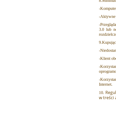
8.Minimal
-Komputer 
-Aktywne k
-Przegląda
3.0 lub n
rozdzielcz
9.Kupując
-Niedostar
-Klient o
-Korzyst
oprogramo
-Korzysta
Internet.
Regul
10.
w treści