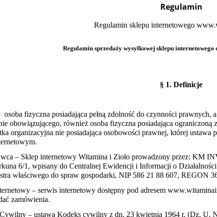
Regulamin
Regulamin sklepu internetowego www.w
Regulamin sprzedaży wysyłkowej sklepu internetowego 
§ 1. Definicje
 osoba fizyczna posiadająca pełną zdolność do czynności prawnych, 
ie obowiązującego, również osoba fizyczna posiadająca ograniczoną 
stka organizacyjna nie posiadająca osobowości prawnej, której ustaw
nternetowym.
awca
– Sklep internetowy Witamina i Zioło prowadzony przez: KM 
rkuna 6/1, wpisany do Centralnej Ewidencji i Informacji o Działalnoś
istra właściwego do spraw gospodarki, NIP 586 21 88 607, REGON 
nternetowy – serwis internetowy dostępny pod adresem www.witaminaiz
dać zamówienia.
 Cywilny
– ustawa Kodeks cywilny z dn. 23 kwietnia 1964 r. (Dz. U. N