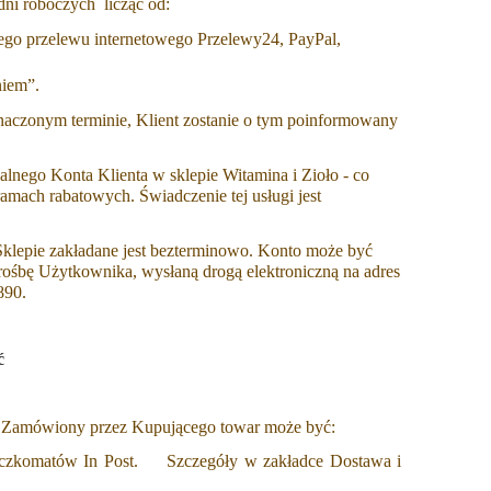
dni roboczych licząc od:
ego przelewu internetowego Przelewy24, PayPal,
niem”.
aczonym terminie, Klient zostanie o tym poinformowany
lnego Konta Klienta w sklepie Witamina i Zioło - co
ramach rabatowych. Świadczenie tej usługi jest
Sklepie zakładane jest bezterminowo. Konto może być
rośbę Użytkownika, wysłaną drogą elektroniczną na adres
890.
ść
. Zamówiony przez Kupującego towar może być:
 Paczkomatów In Post. Szczegóły w zakładce Dostawa i