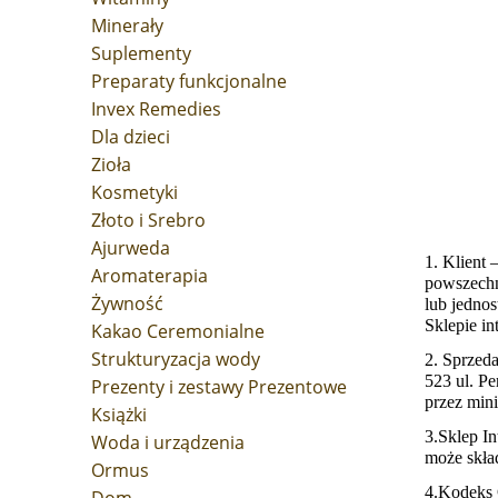
Minerały
Suplementy
Preparaty funkcjonalne
Invex Remedies
Dla dzieci
Zioła
Kosmetyki
Złoto i Srebro
Ajurweda
1. Klient
–
Aromaterapia
powszechn
Żywność
lub jedno
Sklepie i
Kakao Ceremonialne
Strukturyzacja wody
2. Sprzed
523 ul. Pe
Prezenty i zestawy Prezentowe
przez min
Książki
3.Sklep I
Woda i urządzenia
może skła
Ormus
4.Kodeks