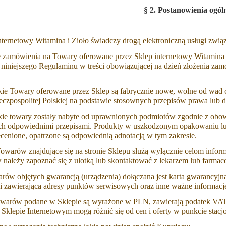
 chlorek magnezu DUŻA
Sól Ojca Beno - Magnez chlorek
§ 2. Postanowienia ogó
PORCJA - 10 szt
Redox Pokrywka (80g)
389,90 zł
Internetowy Witamina i Zioło świadczy drogą elektroniczną usługi zw
39,99 zł
na regularna:
399,90 zł
e zamówienia na Towary oferowane przez Sklep internetowy Witamina i
do koszyka
 niniejszego Regulaminu w treści obowiązującej na dzień złożenia z
do koszyka
kie Towary oferowane przez Sklep są fabrycznie nowe, wolne od wad c
zeczpospolitej Polskiej na podstawie stosownych przepisów prawa lub 
kie towary zostały nabyte od uprawnionych podmiotów zgodnie z o
ch odpowiednimi przepisami. Produkty w uszkodzonym opakowaniu lub
ecenione, opatrzone są odpowiednią adnotacją w tym zakresie.
Towarów znajdujące się na stronie Sklepu służą wyłącznie celom info
 należy zapoznać się z ulotką lub skontaktować z lekarzem lub farmac
arów objętych gwarancją (urządzenia) dołączana jest karta gwarancyj
 i zawierająca adresy punktów serwisowych oraz inne ważne informacj
owarów podane w Sklepie są wyrażone w PLN, zawierają podatek VAT 
Sklepie Internetowym mogą różnić się od cen i oferty w punkcie stac