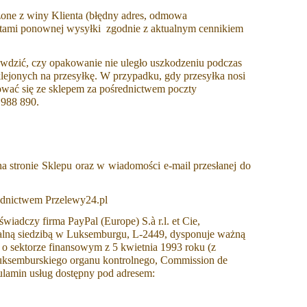
one z winy Klienta (błędny adres, odmowa
osztami ponownej wysyłki zgodnie z aktualnym cennikiem
rawdzić, czy opakowanie nie uległo uszkodzeniu podczas
lejonych na przesyłkę. W przypadku, gdy przesyłka nosi
ować się ze sklepem za pośrednictwem poczty
 988 890.
tronie Sklepu oraz w wiadomości e-mail przesłanej do
rednictwem Przelewy24.pl
wiadczy firma PayPal (Europe) S.à r.l. et Cie,
alną siedzibą w Luksemburgu, L-2449, dysponuje ważną
 o sektorze finansowym z 5 kwietnia 1993 roku (z
 luksemburskiego organu kontrolnego, Commission de
gulamin usług dostępny pod adresem: