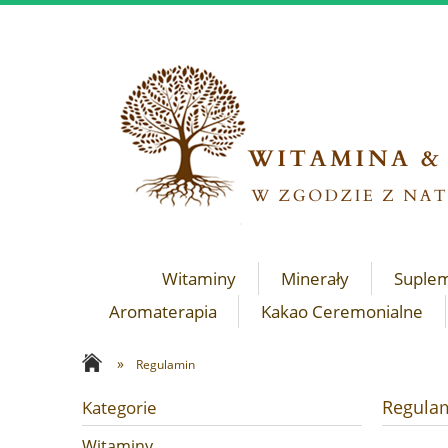
Witaminy
Minerały
Suple
Aromaterapia
Kakao Ceremonialne
»
Regulamin
Regula
Kategorie
Witaminy