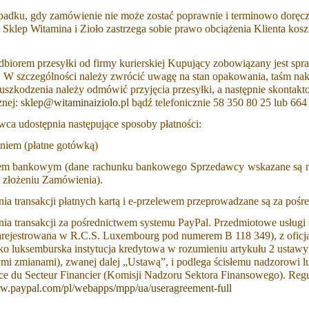
padku, gdy zamówienie nie może zostać poprawnie i terminowo doręcz
), Sklep Witamina i Zioło zastrzega sobie prawo obciążenia Klienta k
odbiorem przesyłki od firmy kurierskiej Kupujący zobowiązany jest sp
u. W szczególności należy zwrócić uwagę na stan opakowania, taśm nak
uszkodzenia należy odmówić przyjęcia przesyłki, a następnie skontakt
znej:
sklep@witaminaiziolo.pl
bądź telefonicznie 58 350 80 25 lub 664
wca udostępnia następujące sposoby płatności:
aniem (płatne gotówką)
em bankowym (dane rachunku bankowego Sprzedawcy wskazane są na s
o złożeniu Zamówienia).
nia transakcji płatnych kartą i e-przelewem przeprowadzane są za poś
nia transakcji za pośrednictwem systemu PayPal. Przedmiotowe usługi ś
arejestrowana w R.C.S. Luxembourg pod numerem B 118 349), z oficj
ako luksemburska instytucja kredytowa w rozumieniu artykułu 2 ustawy
ymi zmianami), zwanej dalej „Ustawą”, i podlega ścisłemu nadzorowi
nce du Secteur Financier (Komisji Nadzoru Sektora Finansowego). Re
ww.paypal.com/pl/webapps/mpp/ua/useragreement-full