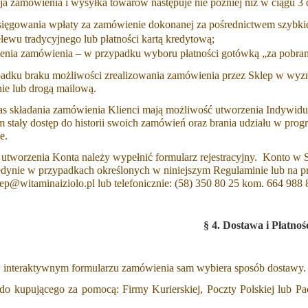
ja zamówienia i wysyłka towarów następuje nie później niż w ciągu 3 
sięgowania wpłaty za zamówienie dokonanej za pośrednictwem szybki
lewu tradycyjnego lub płatności kartą kredytową;
żenia zamówienia – w przypadku wyboru płatności gotówką „za pobra
adku braku możliwości zrealizowania zamówienia przez Sklep w wyzn
nie lub drogą mailową.
as składania zamówienia Klienci mają możliwość utworzenia Indywidua
 stały dostęp do historii swoich zamówień oraz brania udziału w prog
e.
 utworzenia Konta należy wypełnić formularz rejestracyjny. Konto w 
jedynie w przypadkach określonych w niniejszym Regulaminie lub na p
lep@witaminaiziolo.pl lub telefonicznie: (58) 350 80 25 kom. 664 988 
§ 4. Dostawa i Płatno
w interaktywnym formularzu zamówienia sam wybiera sposób dostawy
do kupującego za pomocą: Firmy Kurierskiej, Poczty Polskiej lub