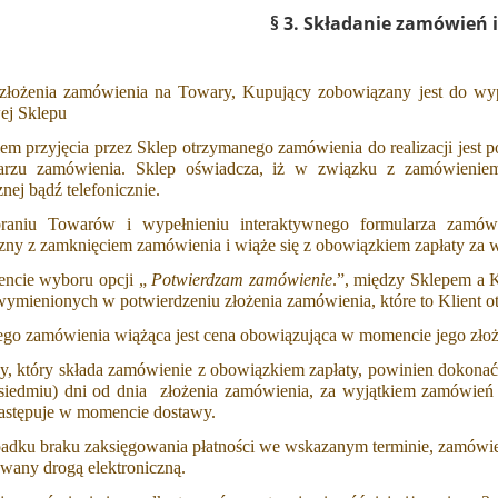
§ 3. Składanie zamówień 
złożenia zamówienia na Towary, Kupujący zobowiązany jest do wype
wej Sklepu
m przyjęcia przez Sklep otrzymanego zamówienia do realizacji jest po
arzu zamówienia. Sklep oświadcza, iż w związku z zamówieniem
znej bądź telefonicznie.
raniu Towarów i wypełnieniu interaktywnego formularza zamów
zny z zamknięciem zamówienia i wiąże się z obowiązkiem zapłaty za 
ncie wyboru opcji „
Potwierdzam zamówienie
.”, między Sklepem a 
ymienionych w potwierdzeniu złożenia zamówienia, które to Klient ot
ego zamówienia wiążąca jest cena obowiązująca w momencie jego złoż
y, który składa zamówienie z obowiązkiem zapłaty, powinien dokonać
 siedmiu) dni od dnia złożenia zamówienia, za wyjątkiem zamówień 
następuje w momencie dostawy.
adku braku zaksięgowania płatności we wskazanym terminie, zamówie
wany drogą elektroniczną.