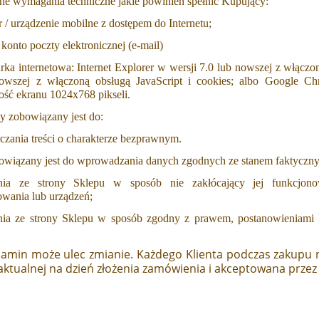
ne wymagania techniczne jakie powinien spełnić Kupujący:
/ urządzenie mobilne z dostępem do Internetu;
onto poczty elektronicznej (e-mail)
rka internetowa: Internet Explorer w wersji 7.0 lub nowszej z włączon
owszej z włączoną obsługą JavaScript i cookies; albo Google C
ość ekranu 1024x768 pikseli.
y zobowiązany jest do:
czania treści o charakterze bezprawnym.
bowiązany jest do wprowadzania danych zgodnych ze stanem faktyczn
ania ze strony Sklepu w sposób nie zakłócający jej funkcjono
wania lub urządzeń;
nia ze strony Sklepu w sposób zgodny z prawem, postanowieniami R
amin może ulec zmianie. Każdego Klienta podczas zakupu 
 aktualnej na dzień złożenia zamówienia i akceptowana prz