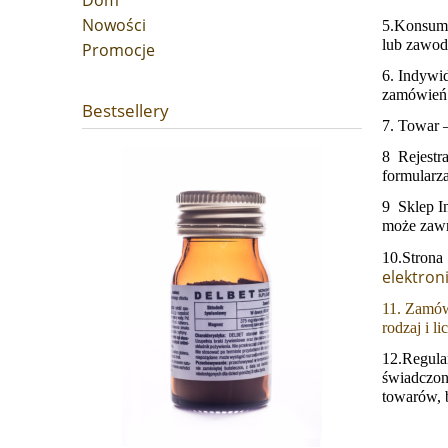
Dom
Nowości
5.Konsum
lub zawo
Promocje
6. Indywi
zamówień 
Bestsellery
7. Towar
8 Rejestra
formularza
9 Sklep I
może zawr
10.Strona
elektron
11. Zamów
rodzaj i l
12.Regula
świadczon
towarów, b