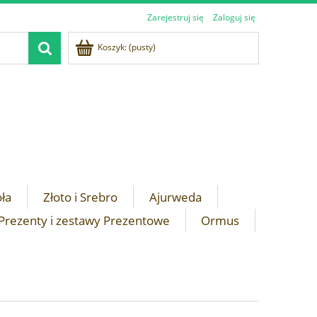
Zarejestruj się
Zaloguj się
Koszyk:
(pusty)
oła
Złoto i Srebro
Ajurweda
Prezenty i zestawy Prezentowe
Ormus