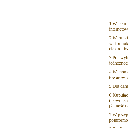
1.W celu 
interneto
2.Warunkie
w formul
elektronic
3.Po wyb
jednoznac
4.W mome
towarów w
5.Dla dan
6.Kupując
(słownie:
płatność 
7.W przyp
poinformo