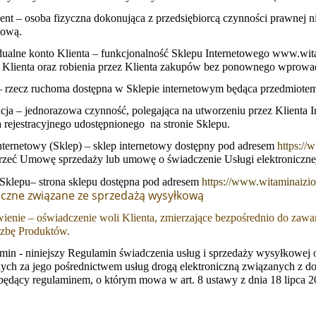
ent
– osoba fizyczna dokonująca z przedsiębiorcą czynności prawnej ni
dową.
dualne konto Klienta – funkcjonalność Sklepu Internetowego www.witam
Klienta oraz robienia przez Klienta zakupów bez ponownego wprowadz
– rzecz ruchoma dostępna w Sklepie internetowym będąca przedmiot
cja
– jednorazowa czynność, polegająca na utworzeniu przez Klienta
 rejestracyjnego udostępnionego na stronie Sklepu.
nternetowy (Sklep)
– sklep internetowy dostępny pod adresem
https://
zeć Umowę sprzedaży lub umowę o świadczenie Usługi elektroniczne
Sklepu– strona sklepu dostępna pod adresem
https://www.witaminaizio
iczne związane ze sprzedażą wysyłkową
ienie – oświadczenie woli Klienta, zmierzające bezpośrednio do zawa
iczbę Produktów.
min - niniejszy Regulamin świadczenia usług i sprzedaży wysyłkowej o
ych za jego pośrednictwem usług drogą elektroniczną związanych z
ędący regulaminem, o którym mowa w art. 8 ustawy z dnia 18 lipca 20