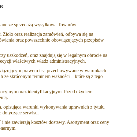
 -
Karafka Alladin Gold (1,3l.) + 2 x
Minerały Schin
lne
Mythos Gold
Schindele) (40
Schindele's
iązane ze sprzedażą wysyłkową Towarów
409,00 zł
129,
 Zioło oraz realizacja zamówień, odbywa się na
do koszyka
do ko
amówienia oraz powszechnie obowiązujących przepisów
zy uszkodzeń, oraz znajdują się w legalnym obrocie na
decyzji właściwych władz administracyjnych.
bowiązującym prawem i są przechowywane w warunkach
 ze skróconym terminem ważności - które są z tego
rmacyjnym oraz identyfikacyjnym. Przed użyciem
eutą.
na, opisująca warunki wykonywania uprawnień z tytułu
e dotyczące serwisu.
i nie zawierają kosztów dostawy. Asortyment oraz ceny
jonarnym.