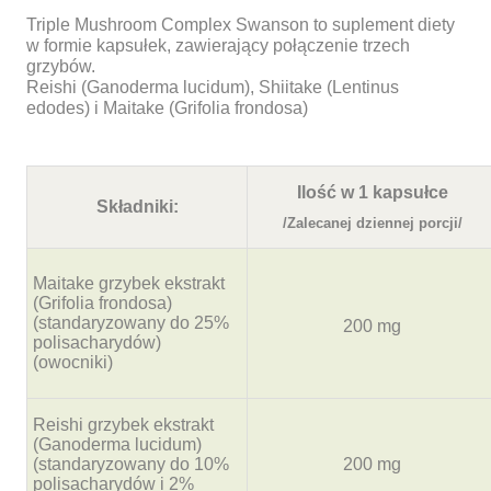
Triple Mushroom Complex Swanson to suplement diety
w formie kapsułek, zawierający połączenie trzech
grzybów.
Reishi (Ganoderma lucidum), Shiitake (Lentinus
edodes) i Maitake (Grifolia frondosa)
Ilość w 1 kapsułce
Składniki:
/Zalecanej dziennej porcji/
Maitake grzybek ekstrakt
(Grifolia frondosa)
(standaryzowany do 25%
200 mg
polisacharydów)
(owocniki)
Reishi grzybek ekstrakt
(Ganoderma lucidum)
(standaryzowany do 10%
200 mg
polisacharydów i 2%