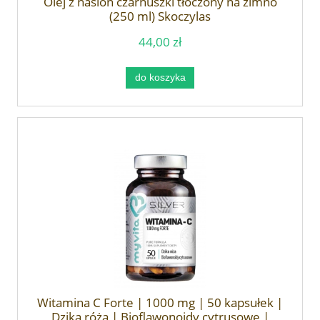
Olej z nasion czarnuszki tłoczony na zimno
(250 ml) Skoczylas
44,00 zł
do koszyka
Witamina C Forte | 1000 mg | 50 kapsułek |
Dzika róża | Bioflawonoidy cytrusowe |