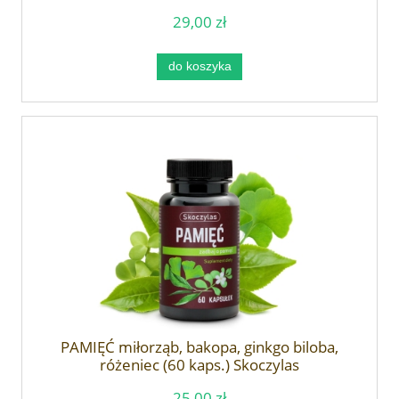
29,00 zł
do koszyka
PAMIĘĆ miłorząb, bakopa, ginkgo biloba,
różeniec (60 kaps.) Skoczylas
25,00 zł