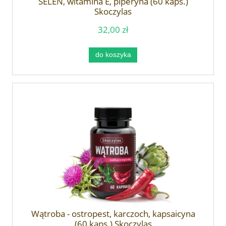
SELEN, witamina E, piperyna (60 kaps.)
Skoczylas
32,00 zł
do koszyka
Wątroba - ostropest, karczoch, kapsaicyna
(60 kaps.) Skoczylas