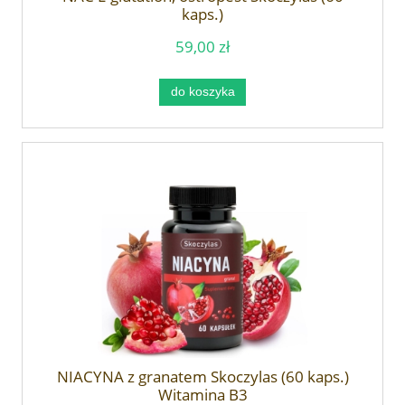
kaps.)
59,00 zł
do koszyka
NIACYNA z granatem Skoczylas (60 kaps.)
Witamina B3