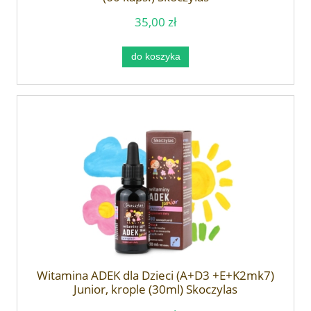
35,00 zł
do koszyka
Witamina ADEK dla Dzieci (A+D3 +E+K2mk7)
Junior, krople (30ml) Skoczylas