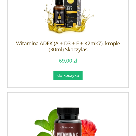
Witamina ADEK (A + D3 + E + K2mk7), krople
(30ml) Skoczylas
69,00 zł
do koszyka