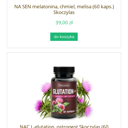
NA SEN melatonina, chmiel, melisa (60 kaps.)
Skoczylas
39,00 zł
do koszyka
NAC L-glutation, ostropest Skoczylas (60