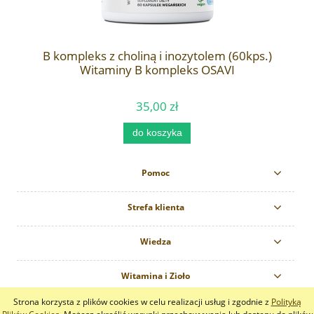
B kompleks z choliną i inozytolem (60kps.)
B
Witaminy B kompleks OSAVI
35,00 zł
do koszyka
Pomoc
Strefa klienta
Wiedza
Witamina i Zioło
Strona korzysta z plików cookies w celu realizacji usług i zgodnie z
Polityką
pokaż pełną wersję strony