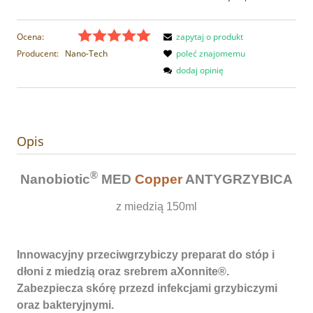
Ocena:
zapytaj o produkt
Producent:
Nano-Tech
poleć znajomemu
dodaj opinię
Opis
®
Nanobiotic
MED
Copper
ANTYGRZYBICA
z miedzią 150ml
Innowacyjny przeciwgrzybiczy preparat do stóp i
dłoni z miedzią oraz srebrem aXonnite®.
Zabezpiecza skórę przezd infekcjami grzybiczymi
oraz bakteryjnymi.