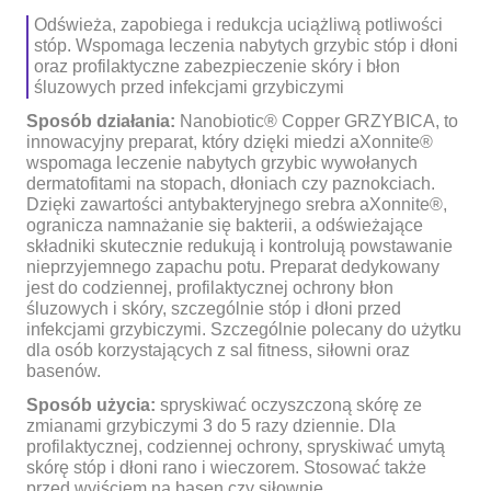
Odświeża, zapobiega i redukcja uciążliwą potliwości
stóp. Wspomaga leczenia nabytych grzybic stóp i dłoni
oraz profilaktyczne zabezpieczenie skóry i błon
śluzowych przed infekcjami grzybiczymi
Sposób działania:
Nanobiotic® Copper GRZYBICA, to
innowacyjny preparat, który dzięki miedzi aXonnite®
wspomaga leczenie nabytych grzybic wywołanych
dermatofitami na stopach, dłoniach czy paznokciach.
Dzięki zawartości antybakteryjnego srebra aXonnite®,
ogranicza namnażanie się bakterii, a odświeżające
składniki skutecznie redukują i kontrolują powstawanie
nieprzyjemnego zapachu potu. Preparat dedykowany
jest do codziennej, profilaktycznej ochrony błon
śluzowych i skóry, szczególnie stóp i dłoni przed
infekcjami grzybiczymi. Szczególnie polecany do użytku
dla osób korzystających z sal fitness, siłowni oraz
basenów.
Sposób użycia:
spryskiwać oczyszczoną skórę ze
zmianami grzybiczymi 3 do 5 razy dziennie. Dla
profilaktycznej, codziennej ochrony, spryskiwać umytą
skórę stóp i dłoni rano i wieczorem. Stosować także
przed wyjściem na basen czy siłownię.