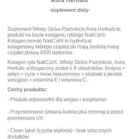
Aura Herbals
-suplement diety-
Suplement Włosy Skóra Paznokcie Aura Herbals to
produkt na bazie kolagenu rybiego NatiCol®.
Kolagen morski NatiCol® to hydrolizat
kolagenowy którego cząsteczki mają średnią masę
cząsteczkową 4000 daltonów.
Kolagen rybi NatiCol®, Włosy Skóra Paznokcie, Aura
Herbals wzbogacony został o 8 składników: biotyna +
selen + cynk + kwas hialuronowy + ekstrakt z pestek
winogron + witamina E i witamina C.
Cechy produktu:
- Produkt odpowiedni dla wegan i wegetarian
- Przyciemnione szklana buteleczka chroniąca przed
promieniami UV.
- Clean label (czysta etykieta) - brak sztucznych
dodatków.