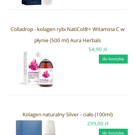
Colladrop - kolagen rybi NatiCol®+ Witamina C w
płynie (500 ml) Aura Herbals
54,90 zł
do koszyka
Kolagen naturalny Silver - ciało (100ml)
299,00 zł
do koszyka