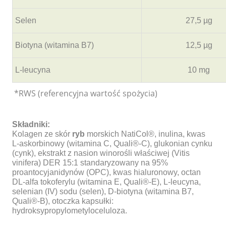
Selen
27,5 µg
Biotyna (witamina B7)
12,5 µg
L-leucyna
10 mg
*RWS (referencyjna wartość spożycia)
Składniki:
Kolagen ze skór
ryb
morskich NatiCol®, inulina, kwas
L-askorbinowy (witamina C, Quali®-C), glukonian cynku
(cynk), ekstrakt z nasion winorośli właściwej (Vitis
vinifera) DER 15:1 standaryzowany na 95%
proantocyjanidynów (OPC), kwas hialuronowy, octan
DL-alfa tokoferylu (witamina E, Quali®-E), L-leucyna,
selenian (IV) sodu (selen), D-biotyna (witamina B7,
Quali®-B), otoczka kapsułki:
hydroksypropylometyloceluloza.