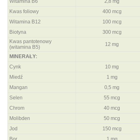
Witamina B6
2,8 mg
Kwas foliowy
400 mcg
Witamina B12
100 mcg
Biotyna
300 mcg
Kwas pantotenowy
12 mg
(witamina B5)
MINERAŁY:
Cynk
10 mg
Miedź
1 mg
Mangan
0,5 mg
Selen
55 mcg
Chrom
40 mcg
Molibden
50 mcg
Jod
150 mcg
Bor
1 mg