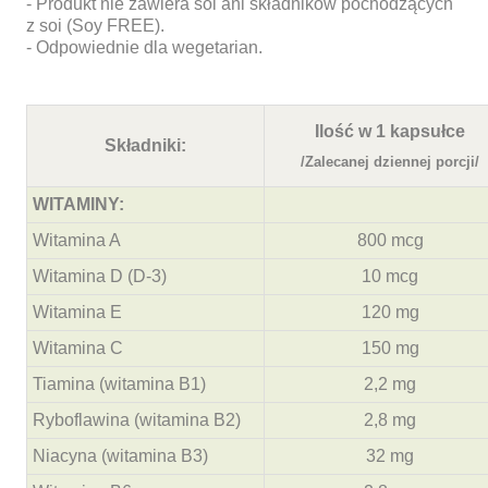
- Produkt nie zawiera soi ani składników pochodzących
z soi (Soy FREE).
- Odpowiednie dla wegetarian.
Ilość w 1 kapsułce
Składniki:
/Zalecanej dziennej porcji/
WITAMINY:
Witamina A
800 mcg
Witamina D (D-3)
10 mcg
Witamina E
120 mg
Witamina C
150 mg
Tiamina (witamina B1)
2,2 mg
Ryboflawina (witamina B2)
2,8 mg
Niacyna (witamina B3)
32 mg