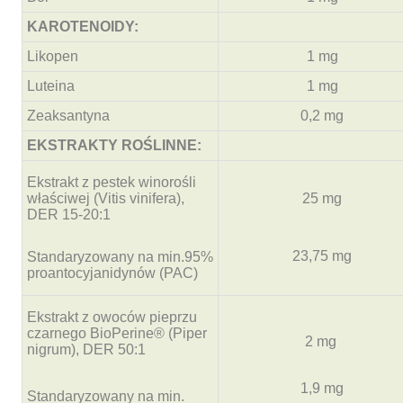
KAROTENOIDY:
Likopen
1 mg
Luteina
1 mg
Zeaksantyna
0,2 mg
EKSTRAKTY ROŚLINNE:
Ekstrakt z pestek winorośli
właściwej (Vitis vinifera),
25 mg
DER 15-20:1
23,75 mg
Standaryzowany na min.95%
proantocyjanidynów (PAC)
Ekstrakt z owoców pieprzu
czarnego BioPerine®️ (Piper
2 mg
nigrum), DER 50:1
1,9 mg
Standaryzowany na min.