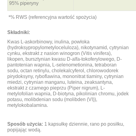
95% piperyny
*% RWS (referencyjna wartość spożycia)
Składniki:
Kwas L-askorbinowy, inulina, powłoka
(hydroksypropylometyloceluloza), nikotynamid, cytrynian
cynku, ekstrakt z nasion winogron (Vitis vinifera),
likopen, bursztynian kwasu D-alfa-tokoferylowego, D-
pantotenian wapnia, L-selenometionina, tetraboran
sodu, octan retinylu, cholekalcyferol, chlorowodorek
pirydoksyny, ryboflawina, mononitrat tiaminy, cytrynian
miedzi, cytrynian manganu, luteina, zeaksantyna,
ekstrakt z czarnego pieprzu (Piper nigrum), L-
metylofolian wapnia, D-biotyna, pikolinian chromu, jodek
potasu, molibdenian sodu (molibden (VI)),
metylokobalamina.
Sposób użycia:
1 kapsułkę dziennie, rano po posiłku,
popijając wodą.