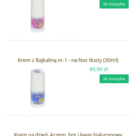
do koszyka
Krem z Bajkaliną nr.1 - na Noc tłusty (30ml)
49,90 zł
do koszyka
Krem na dzień -krzem, bor i kwas hialuronowy