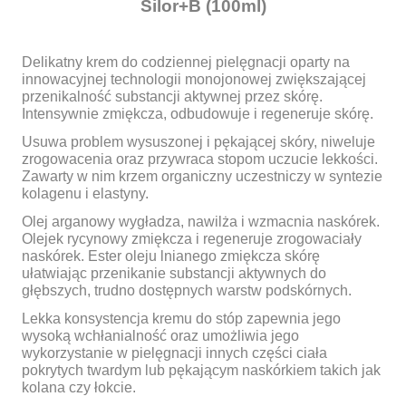
Silor+B (100ml)
Delikatny krem do codziennej pielęgnacji oparty na
innowacyjnej technologii monojonowej zwiększającej
przenikalność substancji aktywnej przez skórę.
Intensywnie zmiękcza, odbudowuje i regeneruje skórę.
Usuwa problem wysuszonej i pękającej skóry, niweluje
zrogowacenia oraz przywraca stopom uczucie lekkości.
Zawarty w nim krzem organiczny uczestniczy w syntezie
kolagenu i elastyny.
Olej arganowy wygładza, nawilża i wzmacnia naskórek.
Olejek rycynowy zmiękcza i regeneruje zrogowaciały
naskórek. Ester oleju lnianego zmiękcza skórę
ułatwiając przenikanie substancji aktywnych do
głębszych, trudno dostępnych warstw podskórnych.
Lekka konsystencja kremu do stóp zapewnia jego
wysoką wchłanialność oraz umożliwia jego
wykorzystanie w pielęgnacji innych części ciała
pokrytych twardym lub pękającym naskórkiem takich jak
kolana czy łokcie.