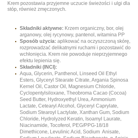
Krem pozostawia przyjemne uczucie świeżości i ulgi dla
stóp, również zmęczonych.
Składniki aktywne:
Krzem organiczny, bor, olej
arganowy, olej rycynowy, pantenol, witamina PP
Sposób użycia:
aplikować na oczyszczoną skórę,
rozprowadzać delikatnymi ruchami i pozostawić do
wchłonięcia. Krem nie powoduje nieprzyjemnego
efektu lepienia się.
Składniki (INCI):
Aqua, Glycerin, Panthenol, Linseed Oil Ethyl
Esters, Glyceryl Stearate Citrate, Argania Spinosa
Kernel Oil, Castor Oil, Magnesium Chloride,
Cyclopentylsiloxane, Theobroma Cacao (Cocoa)
Seed Butter, Hydroxyethyl Urea, Ammonium
Lactate, Cetearyl Alcohol, Glyceryl Caprylate,
Sodium Stearoyl Lactylate, Xanthan Gum, Sodium
Chloride, Hydrolyzed Keratin, Isoamyl Laurate,
Niacinamide, Tocoferol, PEG/PPG-18/18
Dimethicone, Levulinic Acid, Sodium Anisate,