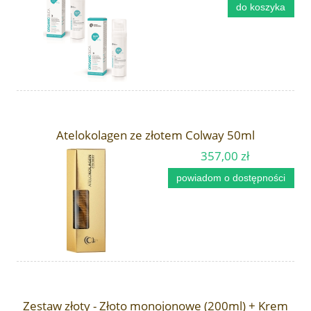
do koszyka
Atelokolagen ze złotem Colway 50ml
357,00 zł
powiadom o dostępności
Zestaw złoty - Złoto monojonowe (200ml) + Krem