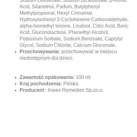
Sodium Levulinate, Sodium Bicarbonate, p-Anisic
Acid, Silanetriol, Parfum, Butylphenyl
Methylpropional, Hexyl Cinnamal,
Hydroxyisohexyl 3-Cyclohexene Carboxaldehyde,
alpha-Isomethyl Ionone, Linalool, Citric Acid, Boric
Acid, Gluconolactone, Phenethyl Alcohol,
Potassium Sorbate, Sodium Benzoate, Caprylyl
Glycol, Sodium Chlorite, Calcium Gluconate.
Przechowywanie:
przechowywać w miejscu
niedostępnym dla dzieci.
Zawartość opakowania:
100 ml
Kraj pochodzenia:
Polska
Producent :
Inwex Remedies Sp.zo.o.