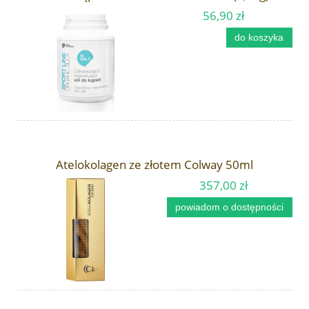
56,90 zł
do koszyka
Atelokolagen ze złotem Colway 50ml
357,00 zł
powiadom o dostępności