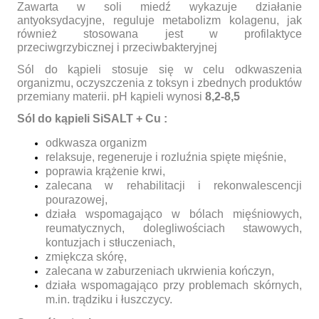
Zawarta w soli miedź wykazuje działanie
antyoksydacyjne, reguluje metabolizm kolagenu, jak
również stosowana jest w profilaktyce
przeciwgrzybicznej i przeciwbakteryjnej
Sól do kąpieli stosuje się w celu odkwaszenia
organizmu, oczyszczenia z toksyn i zbednych produktów
przemiany materii. pH kąpieli wynosi
8,2-8,5
Sól do kąpieli SiSALT + Cu :
odkwasza organizm
relaksuje, regeneruje i rozluźnia spięte mięśnie,
poprawia krążenie krwi,
zalecana w rehabilitacji i rekonwalescencji
pourazowej,
działa wspomagająco w bólach mięśniowych,
reumatycznych, dolegliwościach stawowych,
kontuzjach i stłuczeniach,
zmiękcza skórę,
zalecana w zaburzeniach ukrwienia kończyn,
działa wspomagająco przy problemach skórnych,
m.in. trądziku i łuszczycy.