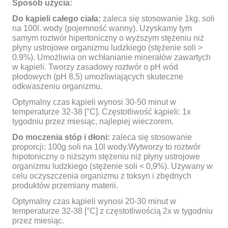
Sposób użycia:
Do kąpieli całego ciała:
zaleca się stosowanie 1kg. soli
na 100l. wody (pojemność wanny). Uzyskamy tym
samym roztwór hipertoniczny o wyższym stężeniu niż
płyny ustrojowe organizmu ludzkiego (stężenie soli >
0.9%). Umożliwia on wchłanianie minerałów zawartych
w kąpieli. Tworzy zasadowy roztwór o pH wód
płodowych (pH 8,5) umożliwiających skuteczne
odkwaszeniu organizmu.
Optymalny czas kąpieli wynosi 30-50 minut w
temperaturze 32-38 [°C]. Częstotliwość kąpieli: 1x
tygodniu przez miesiąc, najlepiej wieczorem.
Do moczenia stóp i dłoni:
zaleca się stosowanie
proporcji: 100g soli na 10l wody.Wytworzy to roztwór
hipotoniczny o niższym stężeniu niż płyny ustrojowe
organizmu ludzkiego (stężenie soli < 0,9%). Używany w
celu oczyszczenia organizmu z toksyn i zbędnych
produktów przemiany materii.
Optymalny czas kąpieli wynosi 20-30 minut w
temperaturze 32-38 [°C] z częstotliwością 2x w tygodniu
przez miesiąc.