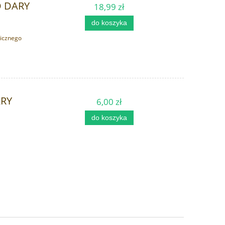
IO DARY
18,99 zł
do koszyka
gicznego
ARY
6,00 zł
do koszyka