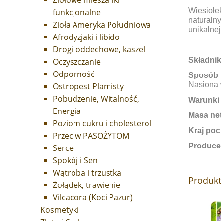
Ziołowe mieszanki
Wiesiołe
funkcjonalne
naturaln
Zioła Ameryka Południowa
unikalnej
Afrodyzjaki i libido
Drogi oddechowe, kaszel
Składnik
Oczyszczanie
Odporność
Sposób 
Nasiona 
Ostropest Plamisty
Pobudzenie, Witalność,
Warunki
Energia
Masa net
Poziom cukru i cholesterol
Kraj poc
Przeciw PASOŻYTOM
Produce
Serce
Spokój i Sen
Wątroba i trzustka
Produk
Żołądek, trawienie
Vilcacora (Koci Pazur)
Kosmetyki