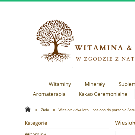
Witaminy
Minerały
Suple
Aromaterapia
Kakao Ceremonialne
»
»
Zioła
Wiesiołek dwuletni - nasiona do parzenia Ast
Wiesioł
Kategorie
Witaminy