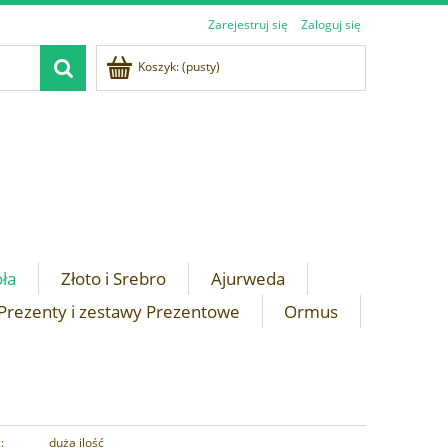
Zarejestruj się
Zaloguj się
Koszyk:
(pusty)
oła
Złoto i Srebro
Ajurweda
Prezenty i zestawy Prezentowe
Ormus
:
duża ilość