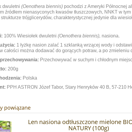
k dwuletni
(Oenothera biennis)
pochodzi z Ameryki Północnej al
ym źródłem nienasyconych kwasów tłuszczowych, NNKT w tym 
 strukturze trójglicerydów, charakterystycznej jedynie dla wiesio
i:
100% Wiesiołek dwuletni
(Oenothera biennis),
nasiona.
użycia:
1 łyżkę nasion zalać 1 szklanką wrzącej wody i odstawić
w całości można dodawać do gorących potraw, a po zmieleniu d
 przechowywania:
Przechowywać w suchym i chłodnym miejsc
to:
200g
hodzenia:
Polska
nt:
PPH ASTRON Józef Tabor, Stary Henryków 40 B, 57-210 
ty powiązane
Len nasiona odtłuszczone mielone BI
NATURY (100g)