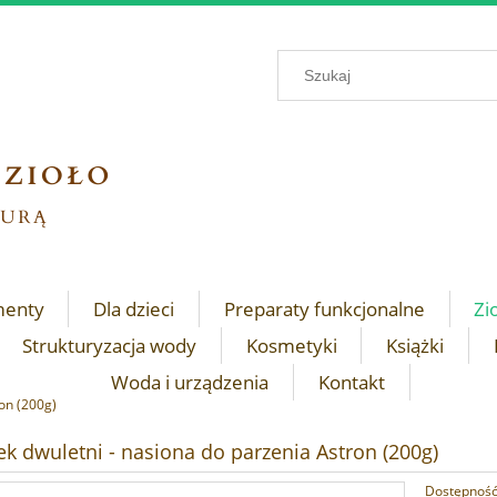
menty
Dla dzieci
Preparaty funkcjonalne
Zi
Strukturyzacja wody
Kosmetyki
Książki
Woda i urządzenia
Kontakt
ron (200g)
ek dwuletni - nasiona do parzenia Astron (200g)
Dostępność