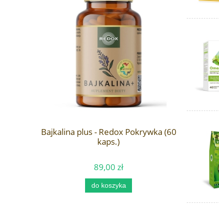
Delbet -
hlorek
Bajkalina plus - Redox Pokrywka (60
)
kaps.)
89,00 zł
Ce
do koszyka