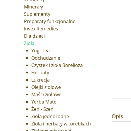
Minerały
Suplementy
Preparaty funkcjonalne
Invex Remedies
Dla dzieci
Zioła
Yogi Tea
Odchudzanie
Czystek i zioła Borelioza
Herbaty
Lukrecja
Olejki ziołowe
Maści ziołowe
Yerba Mate
Żeń - Szeń
Opis
Zioła jednorodne
Zioła i herbaty w torebkach