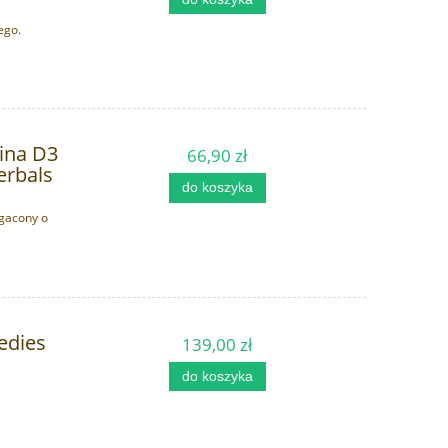
ego.
ina D3
66,90 zł
erbals
do koszyka
ogacony o
edies
139,00 zł
do koszyka