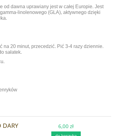
e od dawna uprawiany jest w całej Europie. Jest
gamma-linolenowego (GLA), aktywnego dzięki
łka.
 na 20 minut, przecedzić. Pić 3-4 razy dziennie.
o sałatek.
u.
Henryków
O DARY
6,00 zł
do koszyka