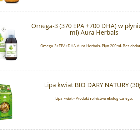
Omega-3 (370 EPA +700 DHA) w płynie
ml) Aura Herbals
Omega-3+EPA+DHA Aura Herbals. Płyn 200ml. Bez doda
 chlorek magnezu DUŻA
Lipa kwiat BIO DARY NATURY (30
Sól Ojca Beno - Magnez chlorek
PORCJA - 10 szt
Redox Pokrywka (80g)
Lipa kwiat - Produkt rolnictwa ekologicznego.
389,90 zł
39,99 zł
na regularna:
399,90 zł
do koszyka
do koszyka