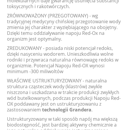
molekularnych daje gwarancję usunięcia substancji
toksycznych i rakotwórczych.
ZRÓWNOWAŻONY (PRZEGOTOWANY) - wg
tradycyjnej medycyny chińskiej przegotowanie wody
zmienia jej charakter z wyziębiającego na obojętny.
Dzięki temu oddziaływanie napoju Red-Ox na
organizm jest optymalny.
ZREDUKOWANY - posiada niski potencjał redoks,
dzięki nasyceniu wodorem. Unieszkodliwia wolne
rodniki i przywraca naturalna równowagę redoks w
organizmie. Potencjał Napoju Red-OX wynosi
minimum -300 miliwoltów
WŁAŚCIWIE USTRUKTURYZOWANY - naturalna
struktura cząsteczek wody (klastrów) zwykle
niszczona i uszkadzana w trakcie produkcji zwykłych
wód butelkowanych, podczas produkcji Napoju Red-
OX poddawany jest on ustrukturyzowaniu z
zastosowaniem
technologii Grandera
.
Ustrukturyzowany w taki sposób napój ma większą
biodostępność, jest bardziej aktywny chemicznie a