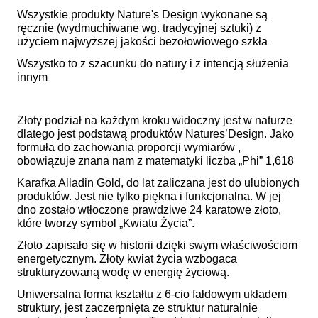
Wszystkie produkty Nature's Design wykonane są
ręcznie (wydmuchiwane wg. tradycyjnej sztuki) z
użyciem najwyższej jakości bezołowiowego szkła
Wszystko to z szacunku do natury i z intencją służenia
innym
Złoty podział na każdym kroku widoczny jest w naturze
dlatego jest podstawą produktów Natures’Design. Jako
formuła do zachowania proporcji wymiarów ,
obowiązuje znana nam z matematyki liczba „Phi” 1,618
Karafka Alladin Gold, do lat zaliczana jest do ulubionych
produktów. Jest nie tylko piękna i funkcjonalna. W jej
dno zostało wtłoczone prawdziwe 24 karatowe złoto,
które tworzy symbol „Kwiatu Życia”.
Złoto zapisało się w historii dzięki swym właściwościom
energetycznym. Złoty kwiat życia wzbogaca
strukturyzowaną wodę w energię życiową.
Uniwersalna forma kształtu z 6-cio fałdowym układem
struktury, jest zaczerpnięta ze struktur naturalnie