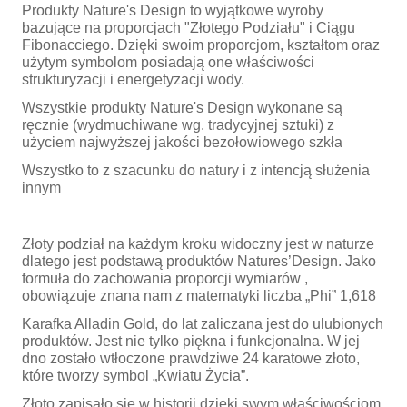
Produkty Nature's Design to wyjątkowe wyroby
bazujące na proporcjach "Złotego Podziału" i Ciągu
Fibonacciego. Dzięki swoim proporcjom, kształtom oraz
użytym symbolom posiadają one właściwości
strukturyzacji i energetyzacji wody.
Wszystkie produkty Nature's Design wykonane są
ręcznie (wydmuchiwane wg. tradycyjnej sztuki) z
użyciem najwyższej jakości bezołowiowego szkła
Wszystko to z szacunku do natury i z intencją służenia
innym
Złoty podział na każdym kroku widoczny jest w naturze
dlatego jest podstawą produktów Natures’Design. Jako
formuła do zachowania proporcji wymiarów ,
obowiązuje znana nam z matematyki liczba „Phi” 1,618
Karafka Alladin Gold, do lat zaliczana jest do ulubionych
produktów. Jest nie tylko piękna i funkcjonalna. W jej
dno zostało wtłoczone prawdziwe 24 karatowe złoto,
które tworzy symbol „Kwiatu Życia”.
Złoto zapisało się w historii dzięki swym właściwościom