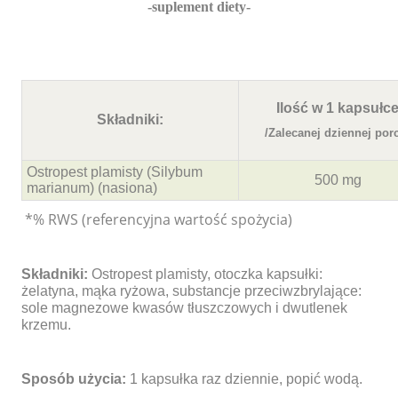
-suplement diety-
Ilość w 1 kapsułc
Składniki:
/Zalecanej dziennej porc
Ostropest plamisty (Silybum
500 mg
marianum) (nasiona)
*% RWS (referencyjna wartość spożycia)
Składniki:
Ostropest plamisty, otoczka kapsułki:
żelatyna, mąka ryżowa, substancje przeciwzbrylające:
sole magnezowe kwasów tłuszczowych i dwutlenek
krzemu.
Sposób użycia:
1 kapsułka raz dziennie, popić wodą.