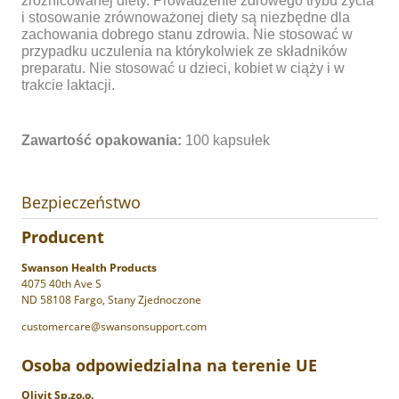
zróżnicowanej diety. Prowadzenie zdrowego trybu życia
i stosowanie zrównoważonej diety są niezbędne dla
zachowania dobrego stanu zdrowia. Nie stosować w
przypadku uczulenia na którykolwiek ze składników
preparatu. Nie stosować u dzieci, kobiet w ciąży i w
trakcie laktacji.
Zawartość opakowania:
100 kapsułek
Bezpieczeństwo
Producent
Swanson Health Products
4075 40th Ave S
ND 58108 Fargo, Stany Zjednoczone
customercare@swansonsupport.com
Osoba odpowiedzialna na terenie UE
Olivit Sp.zo.o.