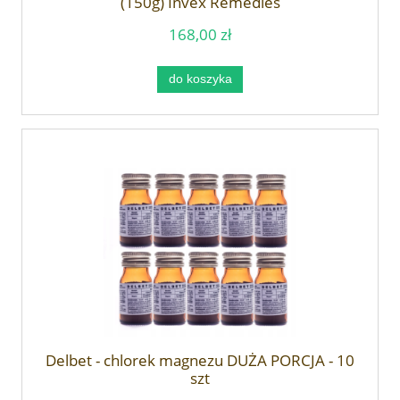
(150g) Invex Remedies
168,00 zł
do koszyka
Delbet - chlorek magnezu DUŻA PORCJA - 10
szt