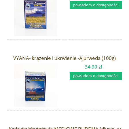
powiadom o dostępności
VYANA- krążenie i ukrwienie -Ajurweda (100g)
34,99 zł
powiadom o dostępności
Kadzidła bhutańskie MEDICINE BUDDHA (długie, w