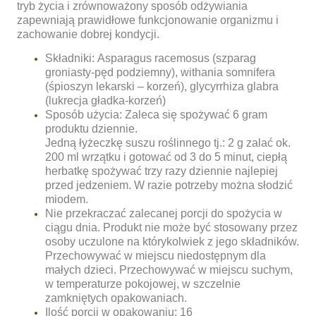
tryb życia i zrównoważony sposób odżywiania
zapewniają prawidłowe funkcjonowanie organizmu i
zachowanie dobrej kondycji.
Składniki:
Asparagus racemosus (szparag
groniasty-pęd podziemny), withania somnifera
(śpioszyn lekarski – korzeń), glycyrrhiza glabra
(lukrecja gładka-korzeń)
Sposób użycia:
Zaleca się spożywać 6 gram
produktu dziennie.
Jedną łyżeczkę suszu roślinnego tj.: 2 g zalać ok.
200 ml wrzątku i gotować od 3 do 5 minut, ciepłą
herbatkę spożywać trzy razy dziennie najlepiej
przed jedzeniem. W razie potrzeby można słodzić
miodem.
Nie przekraczać zalecanej porcji do spożycia w
ciągu dnia. Produkt nie może być stosowany przez
osoby uczulone na którykolwiek z jego składników.
Przechowywać w miejscu niedostępnym dla
małych dzieci. Przechowywać w miejscu suchym,
w temperaturze pokojowej, w szczelnie
zamkniętych opakowaniach.
Ilość porcji w opakowaniu: 16