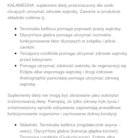
KALAMEGHA suplement diety przeznaczony dla osób
chcących utrzymać zdrowie wątroby. Zawarte w produkcie
składniki roślinne tj.:
Terminalia bellirica pomaga poprawić pracę wątroby.
Glycyrrhiza glabra pomaga utrzymać normalne
funkcjonowanie błon śluzowych w żołądku i jelicie
cienkim.
Tinospora cordifolia pomaga utrzymać zdrowie wątroby
przed toksynami.
Pomaga utrzymać zdolność watroby do regeneracji się.
Eclipta alba wspomaga wątrobę i drogi żółciowe.
Andrographis paniculata pomaga utrzymać zdrową
wątrobę
Suplementy diety nie mogą być stosowane jako substytut
zróżnicowanej diety. Pamiętaj, że tylko zdrowy tryb życia i
zrównoważony sposób odżywiania zapewniają prawidłowe
funkcjonowanie organizmu i zachowanie dobrej kondycji.
Składniki:
Terminalia bellirica (migdałecznik arjuna –
owoc), Glycyrrhiza glabra (lukrecja głądka-korzeń),
Tinospora cordifolia (Guduchi-trzon), Eclipta alba