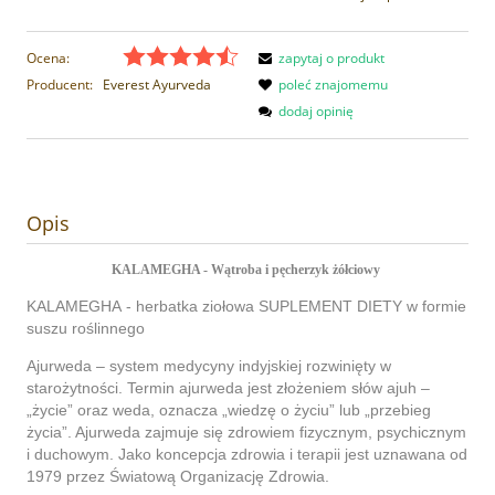
Ocena:
zapytaj o produkt
Producent:
Everest Ayurveda
poleć znajomemu
dodaj opinię
Opis
KALAMEGHA - Wątroba i pęcherzyk żółciowy
KALAMEGHA
- herbatka ziołowa SUPLEMENT DIETY w formie
suszu roślinnego
Ajurweda – system medycyny indyjskiej rozwinięty w
starożytności. Termin ajurweda jest złożeniem słów ajuh –
„życie” oraz weda, oznacza „wiedzę o życiu” lub „przebieg
życia”. Ajurweda zajmuje się zdrowiem fizycznym, psychicznym
i duchowym. Jako koncepcja zdrowia i terapii jest uznawana od
1979 przez Światową Organizację Zdrowia.