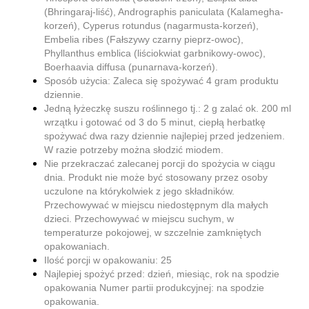
(Bhringaraj-liść), Andrographis paniculata (Kalamegha-
korzeń), Cyperus rotundus (nagarmusta-korzeń),
Embelia ribes (Fałszywy czarny pieprz-owoc),
Phyllanthus emblica (liściokwiat garbnikowy-owoc),
Boerhaavia diffusa (punarnava-korzeń).
Sposób użycia:
Zaleca się spożywać 4 gram produktu
dziennie.
Jedną łyżeczkę suszu roślinnego tj.: 2 g zalać ok. 200 ml
wrzątku i gotować od 3 do 5 minut, ciepłą herbatkę
spożywać dwa razy dziennie najlepiej przed jedzeniem.
W razie potrzeby można słodzić miodem.
Nie przekraczać zalecanej porcji do spożycia w ciągu
dnia. Produkt nie może być stosowany przez osoby
uczulone na którykolwiek z jego składników.
Przechowywać w miejscu niedostępnym dla małych
dzieci. Przechowywać w miejscu suchym, w
temperaturze pokojowej, w szczelnie zamkniętych
opakowaniach.
Ilość porcji w opakowaniu: 25
Najlepiej spożyć przed: dzień, miesiąc, rok na spodzie
opakowania Numer partii produkcyjnej: na spodzie
opakowania.