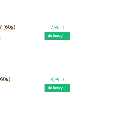
 (60g)
7,90 zł
do koszyka
.
60g)
8,99 zł
do koszyka