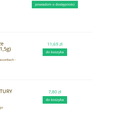
powiadom o dostępności
ze
11,69 zł
1,5g)
do koszyka
aszetkach -
ATURY
7,80 zł
do koszyka
ego