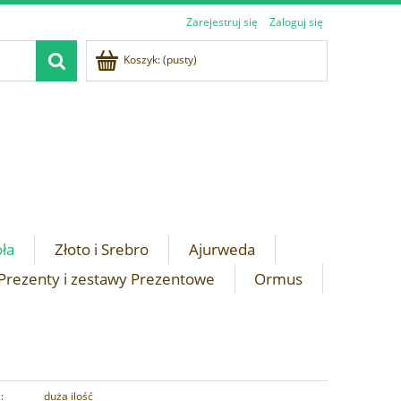
Zarejestruj się
Zaloguj się
Koszyk:
(pusty)
oła
Złoto i Srebro
Ajurweda
Prezenty i zestawy Prezentowe
Ormus
:
duża ilość