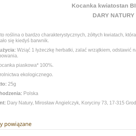
Kocanka kwiatostan BI
DARY NATURY
o roślina o bardzo charakterystycznych, żółtych kwiatach, któr
ło się kiedyś barwnik.
użycia:
Wziąć 1 łyżeczkę herbatki, zalać wrzątkiem, odstawić n
bowania.
canka piaskowa* 100%.
rolnictwa ekologicznego.
to:
25g
hodzenia:
Polska
nt:
Dary Natury, Mirosław Angielczyk, Koryciny 73, 17-315 Grod
ty powiązane