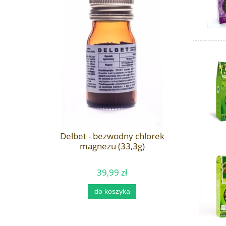
Delbet -
okrywka (60
Delbet - bezwodny chlorek
magnezu (33,3g)
39,99 zł
Ce
do koszyka