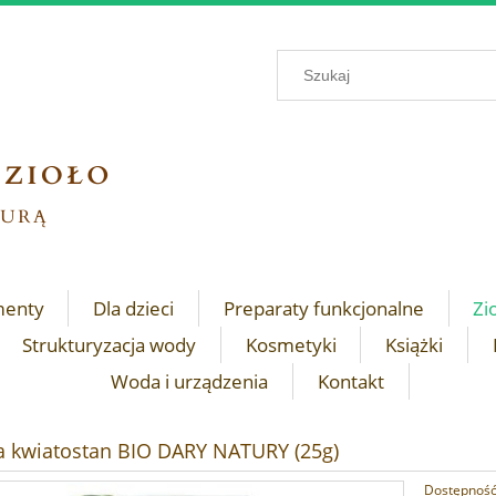
menty
Dla dzieci
Preparaty funkcjonalne
Zi
Strukturyzacja wody
Kosmetyki
Książki
Woda i urządzenia
Kontakt
 kwiatostan BIO DARY NATURY (25g)
Dostępność