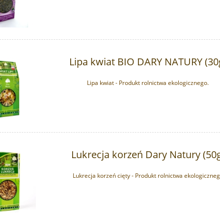
Lipa kwiat BIO DARY NATURY (30
Lipa kwiat - Produkt rolnictwa ekologicznego.
 chlorek magnezu DUŻA
Sól Ojca Beno - Magnez chlorek
PORCJA - 10 szt
Redox Pokrywka (80g)
Lukrecja korzeń Dary Natury (50
389,90 zł
39,99 zł
na regularna:
399,90 zł
Lukrecja korzeń cięty - Produkt rolnictwa ekologiczne
do koszyka
do koszyka