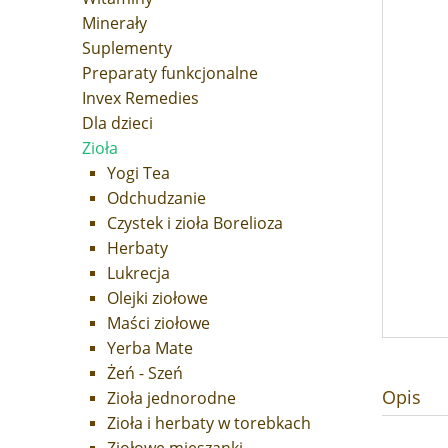
Minerały
Suplementy
Preparaty funkcjonalne
Invex Remedies
Dla dzieci
Zioła
Yogi Tea
Odchudzanie
Czystek i zioła Borelioza
Herbaty
Lukrecja
Olejki ziołowe
Maści ziołowe
Yerba Mate
Żeń - Szeń
Opis
Zioła jednorodne
Zioła i herbaty w torebkach