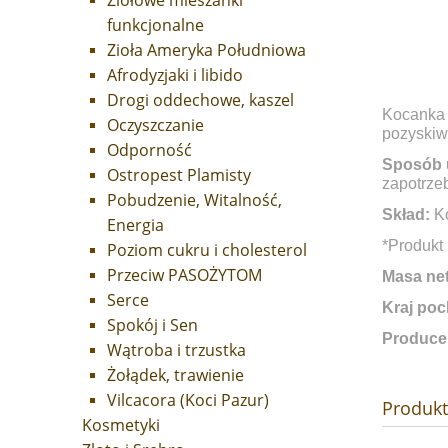
Ziołowe mieszanki
funkcjonalne
Zioła Ameryka Południowa
Afrodyzjaki i libido
Drogi oddechowe, kaszel
Kocanka t
Oczyszczanie
pozyskiwa
Odporność
Sposób 
Ostropest Plamisty
zapotrze
Pobudzenie, Witalność,
Skład:
Ko
Energia
*Produkt 
Poziom cukru i cholesterol
Przeciw PASOŻYTOM
Masa net
Serce
Kraj poc
Spokój i Sen
Produce
Wątroba i trzustka
Żołądek, trawienie
Vilcacora (Koci Pazur)
Produk
Kosmetyki