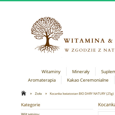
Witaminy
Minerały
Suple
Aromaterapia
Kakao Ceremonialne
»
»
Zioła
Kocanka kwiatostan BIO DARY NATURY (25g)
Kocanka
Kategorie
Witaminy