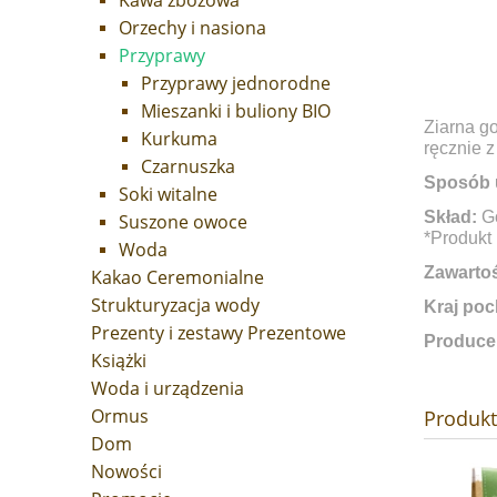
Kawa zbożowa
Orzechy i nasiona
Przyprawy
Przyprawy jednorodne
Mieszanki i buliony BIO
Ziarna g
Kurkuma
ręcznie z
Czarnuszka
Sposób 
Soki witalne
Skład:
Go
Suszone owoce
*Produkt 
Woda
Zawartoś
Kakao Ceremonialne
Strukturyzacja wody
Kraj poc
Prezenty i zestawy Prezentowe
Produce
Książki
Woda i urządzenia
Ormus
Produk
Dom
Nowości