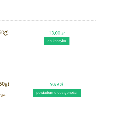
Schindele's
409,00 zł
129,
do koszyka
do ko
60g)
13,00 zł
do koszyka
60g)
9,99 zł
powiadom o dostępności
ego.