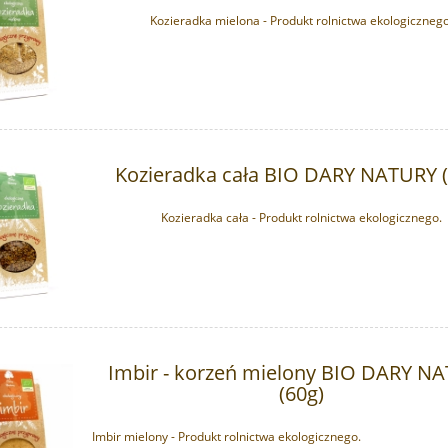
Kozieradka mielona - Produkt rolnictwa ekologicznego
Kozieradka cała BIO DARY NATURY (
Kozieradka cała - Produkt rolnictwa ekologicznego.
Imbir - korzeń mielony BIO DARY N
(60g)
 chlorek magnezu DUŻA
Sól Ojca Beno - Magnez chlorek
PORCJA - 10 szt
Redox Pokrywka (80g)
Imbir mielony - Produkt rolnictwa ekologicznego.