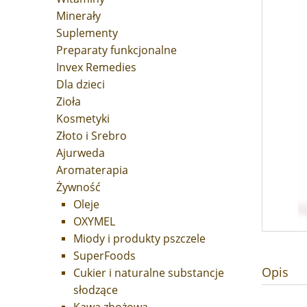
Minerały
Suplementy
Preparaty funkcjonalne
Invex Remedies
Dla dzieci
Zioła
Kosmetyki
Złoto i Srebro
Ajurweda
Aromaterapia
Żywność
Oleje
OXYMEL
Miody i produkty pszczele
SuperFoods
Opis
Cukier i naturalne substancje
słodzące