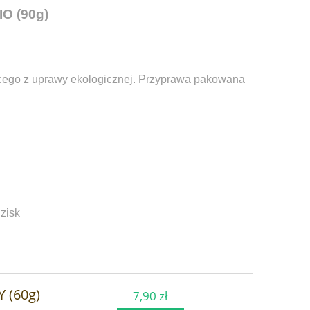
IO (90g)
cego z uprawy ekologicznej.
Przyprawa pakowana
zisk
 (60g)
7,90 zł