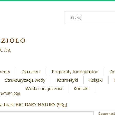
menty
Dla dzieci
Preparaty funkcjonalne
Zi
Strukturyzacja wody
Kosmetyki
Książki
Woda i urządzenia
Kontakt
 NATURY (90g)
a biała BIO DARY NATURY (90g)
Dostępność