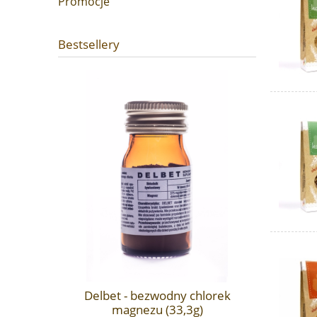
Promocje
Bestsellery
Delbet -
okrywka (60
Delbet - bezwodny chlorek
magnezu (33,3g)