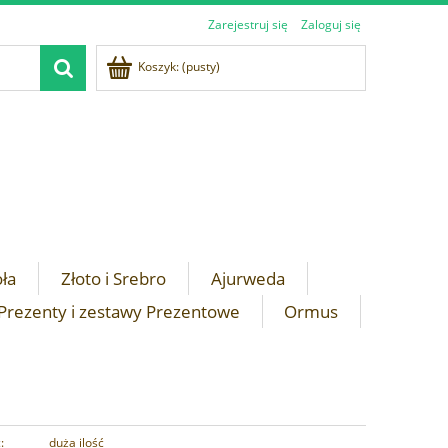
Zarejestruj się
Zaloguj się
Koszyk:
(pusty)
oła
Złoto i Srebro
Ajurweda
Prezenty i zestawy Prezentowe
Ormus
:
duża ilość